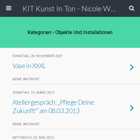
KIT Kunst In Ton - Nicole Wessels
Kategorien ›
Objekte Und Installationen
SONNTAG, 28. NOVEMBER 2021
Vase in XXXL
KEINE ANTWORT
SONNTAG, 10. MÄRZ 2013
Ateliergespräch: „Pflege Deine
Zukunft!“ am 08.03.2013
KEINE ANTWORT
MITTWOCH, 23. MAI 2012