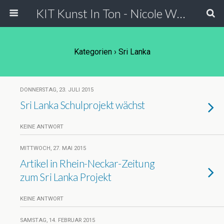
KIT Kunst In Ton - Nicole Wessels
Kategorien ›
Sri Lanka
DONNERSTAG, 23. JULI 2015
Sri Lanka Schulprojekt wächst
KEINE ANTWORT
MITTWOCH, 27. MAI 2015
Artikel in Rhein-Neckar-Zeitung
zum Sri Lanka Projekt
KEINE ANTWORT
SAMSTAG, 14. FEBRUAR 2015