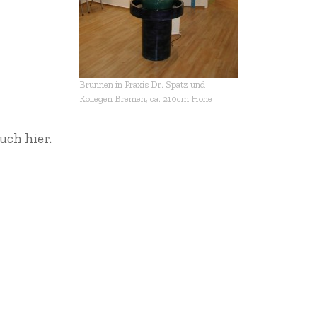
Brunnen in Praxis Dr. Spatz und
Kollegen Bremen, ca. 210cm Höhe
 auch
hier
.