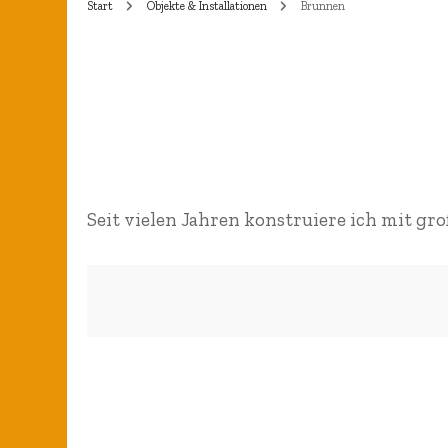
Start
Objekte & Installationen
Brunnen
Esstische – Bi
Installation „Schildkröte“
Gartenmobilia
Kokons 2000 + 2008
Fliesenbild Oc
Koko
Amicus certus
Ged
Träumende am
Vase Schloß Neuhaus
Koko
Fliesenbild „O
Seit vielen Jahren konstruiere ich mit g
Schlemmer“
Jago
Jag
Kachelofen
Würfel
Schwarzwaldst
„Die Spitze“
Träumende am
Würfelpyramide 2000
Seerosenteich