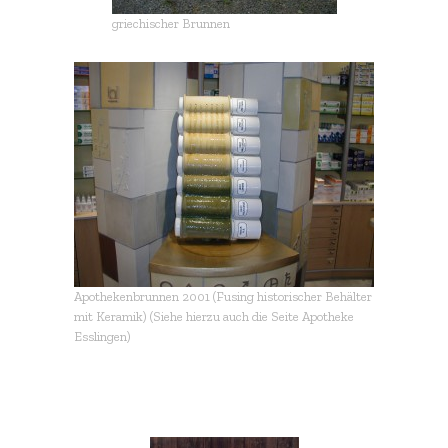
griechischer Brunnen
Apothekenbrunnen 2001 (Fusing historischer Behälter
mit Keramik) (Siehe hierzu auch die Seite Apotheke
Esslingen)