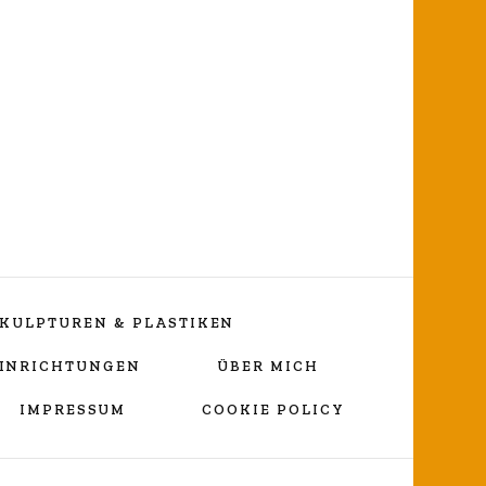
ng
KULPTUREN & PLASTIKEN
EINRICHTUNGEN
ÜBER MICH
IMPRESSUM
COOKIE POLICY
Vortragekreuz
„Umarmender Jesus“
Lebenslauf Nicole Wessels