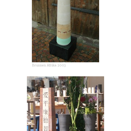
üche &
– alle Infos
Pliensau-Apotheke
Esslingen 2001
Hintergründe
adezimmer
weitere Projekte
nenbrunnen
Zum Tod von Astrid
im
Tränenbrunnen –
Refosco
Gedanken
ik Mobiliar
Brunnen Afrika 2003