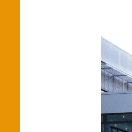
Vase Schloss
Wandfliesen K
Schwetzingen
Spülbecken
Brunnen
Fliesenbild B
Trä
Untermünkhe
Holz und Keram