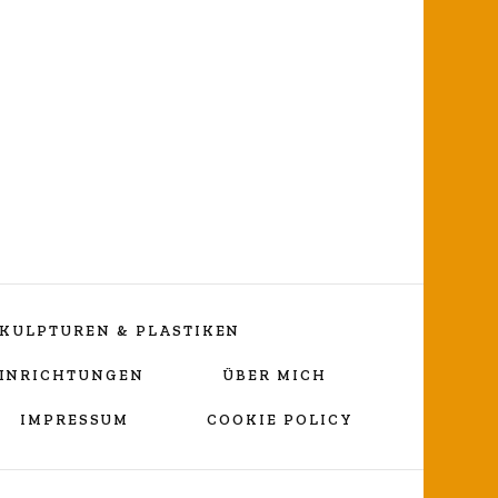
ng
KULPTUREN & PLASTIKEN
EINRICHTUNGEN
ÜBER MICH
IMPRESSUM
COOKIE POLICY
Vortragekreuz
„Umarmender Jesus“
Lebenslauf Nicole Wessels