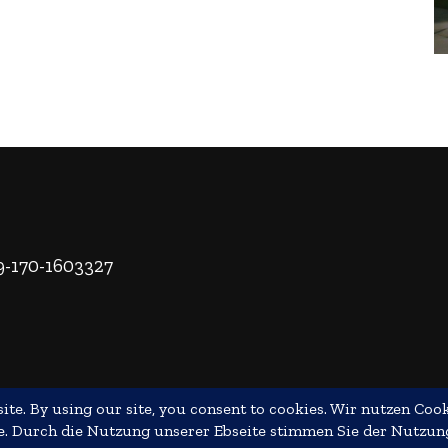
49-170-1603327
hte vorbehalten.
Fashion Lifestyle | Entwickelt von
Blossom Themes
. Präsent