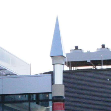
üche &
– alle Infos
Pliensau-Apotheke
Esslingen 2001
Hintergründe
adezimmer
weitere Projekte
nenbrunnen
Zum Tod von Astrid
im
Tränenbrunnen –
Refosco
Gedanken
ik Mobiliar