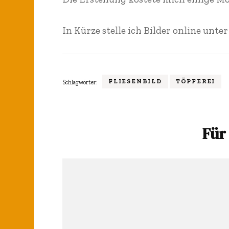
Vase Schloss
Wandfliesen K
Schwetzingen
Spülbecken
In Kürze stelle ich Bilder online unter
Brunnen
Fliesenbild B
Trä
Untermünkhe
FLIESENBILD
TÖPFEREI
Schlagwörter:
Holz und Keram
Für 
Beitragsnavigation