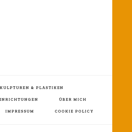
ng
KULPTUREN & PLASTIKEN
EINRICHTUNGEN
ÜBER MICH
IMPRESSUM
COOKIE POLICY
Vortragekreuz
„Umarmender Jesus“
Lebenslauf Nicole Wessels