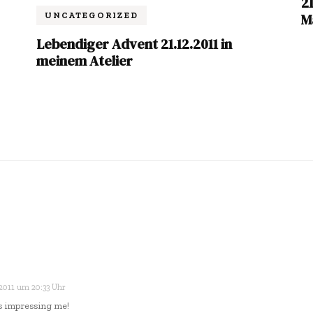
21
M
UNCATEGORIZED
Lebendiger Advent 21.12.2011 in
meinem Atelier
 2011 um 20:33 Uhr
t’s impressing me!