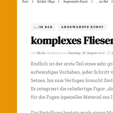
Start
Artikel / Blogs
Angewandte Kunst
... im Bad
Esstische – Bi
Installation „Schildkröte“
Gartenmobilia
Kokons 2000 + 2008
Fliesenbild Oc
Koko
... IM BAD
ANGEWANDTE KUNST
Amicus certus
Ged
komplexes Fliesenb
Träumende am
Vase Schloß Neuhaus
Koko
Fliesenbild „O
von
Nicole
aktualisiert am
Dienstag, 28. August 2012
Schlemmer“
Jago
Endlich ist der erste Teil eines sehr 
Jag
aufwändiges Vorhaben, jeder Schritt v
Kachelofen
Würfel
Setzen, bis zum Verfugen braucht Zei
Schwarzwaldst
Es integriert die reliefartige Figur „
„Die Spitze“
für die Fugen (spezielles Material aus I
Träumende am
Würfelpyramide 2000
Seerosenteich
Die Erstellung kostete mich einige 