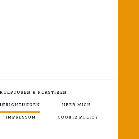
ng
KULPTUREN & PLASTIKEN
EINRICHTUNGEN
ÜBER MICH
IMPRESSUM
COOKIE POLICY
Vortragekreuz
„Umarmender Jesus“
Lebenslauf Nicole Wessels