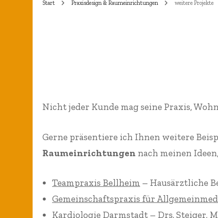
Start
Praxisdesign & Raumeinrichtungen
weitere Projekte
Esstische – Bi
Installation „Schildkröte“
Gartenmobilia
Kokons 2000 + 2008
Fliesenbild Oc
Koko
Amicus certus
Ged
Träumende am
Vase Schloß Neuhaus
Koko
Fliesenbild „O
Nicht jeder Kunde mag seine Praxis, Wohn
Schlemmer“
Jago
Jag
Gerne präsentiere ich Ihnen weitere Beis
Kachelofen
Würfel
Raumeinrichtungen
nach meinen Ideen,
Schwarzwaldst
„Die Spitze“
Teampraxis Bellheim
– Hausärztliche B
Träumende am
Würfelpyramide 2000
Gemeinschaftspraxis für Allgemeinmed
Seerosenteich
Kardiologie Darmstadt – Drs. Steiger, M