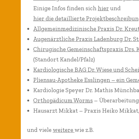
Vase Schloss
Wandfliesen K
Einige Infos finden sich
hier
und
Schwetzingen
Spülbecken
hier die detaillierte Projektbeschreibu
Allgemeinmedizinische Praxis Dr. Kreu
Brunnen
Fliesenbild B
Trä
Augenärztliche Praxis Ladenburg Dr. S
Untermünkhe
Chirugische Gemeinschaftspraxis Drs. K
(Standort Kandel/Pfalz)
Holz und Keram
Kardiologische BAG Dr. Wiese und Sche
Pliensau-Apotheke Esslingen – ein Geme
Kardiologie Speyer Dr. Mathis Münchbac
Orthopädicum Worms
– Überarbeitung
Hausarzt Mikkat – Praxis Heiko Mikka
und viele
weitere
wie z.B.