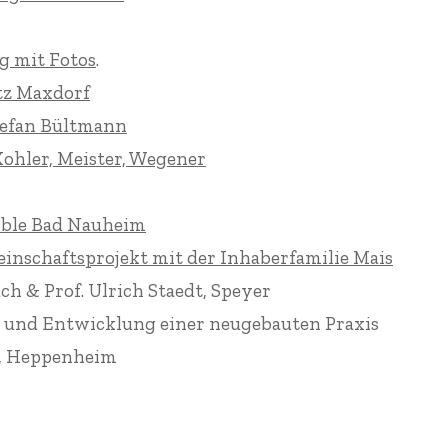
üche &
– alle Infos
Pliensau-Apotheke
ng mit Fotos
.
Esslingen 2001
Hintergründe
tz Maxdorf
adezimmer
weitere Projekte
nenbrunnen
tefan Bültmann
Zum Tod von Astrid
im
Tränenbrunnen –
ohler, Meister, Wegener
Refosco
Gedanken
ik Mobiliar
ible Bad Nauheim
inschaftsprojekt mit der Inhaberfamilie Mais
h & Prof. Ulrich Staedt, Speyer
 und Entwicklung einer neugebauten Praxis
t, Heppenheim