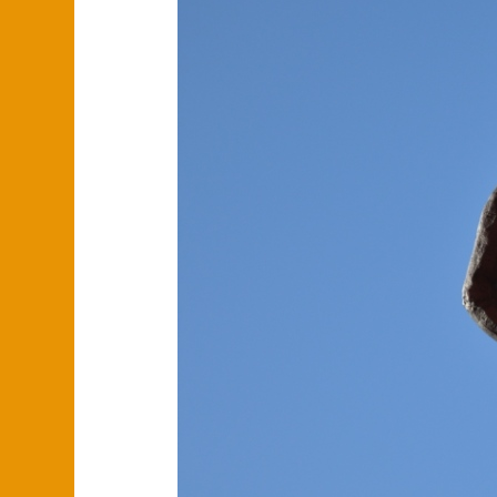
Vase Schloss
Wandfliesen K
Schwetzingen
Spülbecken
Brunnen
Fliesenbild B
Trä
Untermünkhe
Holz und Keram