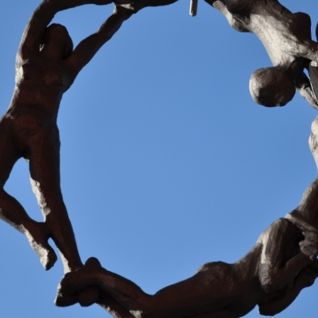
üche &
– alle Infos
Pliensau-Apotheke
Esslingen 2001
Hintergründe
adezimmer
weitere Projekte
nenbrunnen
Zum Tod von Astrid
im
Tränenbrunnen –
Refosco
Gedanken
ik Mobiliar