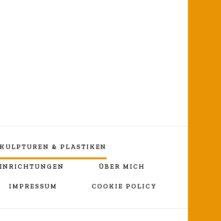
ng
KULPTUREN & PLASTIKEN
EINRICHTUNGEN
ÜBER MICH
IMPRESSUM
COOKIE POLICY
Vortragekreuz
„Umarmender Jesus“
Lebenslauf Nicole Wessels