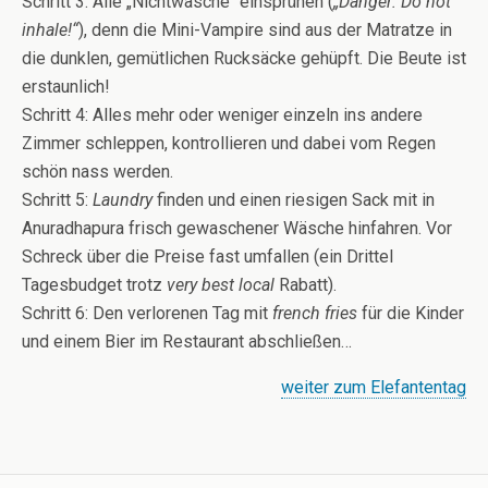
Schritt 3: Alle „Nichtwäsche“ einsprühen (
„Danger: Do not
inhale!“
), denn die Mini-Vampire sind aus der Matratze in
die dunklen, gemütlichen Rucksäcke gehüpft. Die Beute ist
erstaunlich!
Schritt 4: Alles mehr oder weniger einzeln ins andere
Zimmer schleppen, kontrollieren und dabei vom Regen
schön nass werden.
Schritt 5:
Laundry
finden und einen riesigen Sack mit in
Anuradhapura frisch gewaschener Wäsche hinfahren. Vor
Schreck über die Preise fast umfallen (ein Drittel
Tagesbudget trotz
very best local
Rabatt).
Schritt 6: Den verlorenen Tag mit
french fries
für die Kinder
und einem Bier im Restaurant abschließen…
weiter zum Elefantentag